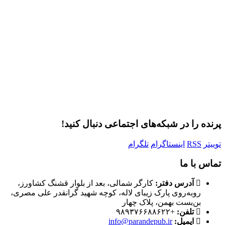
مرا به خاطر بسپار
ثبت نام
رمز عبور خود را فراموش کردید؟
پرنده را در شبکه‌های اجتماعی دنبال کنید!
توییتر
RSS
اینستاگرام
تلگرام
تماس با ما
آدرس دفتر:
کارگر شمالی، بعد از بلوار قشنگ کشاورز،
روبه‌روی پارک زیبای لاله، کوچه شهید گرانقدر علی مصری،
بن‌بست بهمن، پلاک چهار
تلفن:
+۹۸۹۳۷۶۶۸۸۶۲۲
ایمیل:
info@parandepub.ir