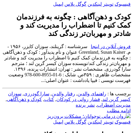
فیسبوک
توییتر
لینکدین
گوگل پلاس
ایمیل
کودک و ذهن‌آگاهی : چگونه به فرزندمان
کمک کنیم تا اضطراب را مدیریت کند و
شادتر و مهربان‌تر زندگی کند
فروش آنلاین در اینجا
سرشناسه : گرینلند، سوزان کایزر، ‏‫۱۹۵۶ -
م.‏‬ Greenland, Susan Kaiser ‏عنوان و نام پديدآور : کودک و ذهن‌آگاهی
: چگونه به فرزندمان کمک کنیم تا اضطراب را مدیریت کند و شادتر
و مهربان‌تر زندگی کند/نویسنده سوزان کیسر گرین لند ؛ مترجم
‏مشخصات ظاهری : ‏‫۳۵۹ص.‬ ‏شابک : ‭978-600-8955-01-6‬ ‏وضعیت
فهرست نویسی : فیپا ‏يادداشت : ‏‫عنوان اصلی:...
برچسب ها :
راهنمای والدین
,
رفتار والدین
,
سارا گودرزی
,
سوزان
کیسر گرین لند
,
فشار روانی در کودکان
,
کتاب
,
کودک و ذهن‌آگاهی
,
مدیریت اضطراب
,
نشر پرنده
ادامه مطلب
فیسبوک
توییتر
لینکدین
گوگل پلاس
ایمیل