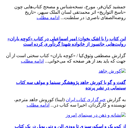
جمشید کیان‌فر، مورخ، نسخه‌شناس و مصحح کتاب‌هایی چون
«ناسخ التواریخ» اثر محمدتقی لسان الملک سپهر، «تاریخ
روضه‌الصفای ناصری: در سلطنت...
ادامه مطلب
این کتاب را با اشک بخوان/ امیر اسماعیلی در کتاب «کوچه باران»
روایت‌هایی جانسوز از خانواده شهدا گردآوری کرده است
گزارش مصطفی وثوق‌کیا / «کوچه باران» کتاب سختی است از آن
جهت که باید بعد از هر صفحه که می‌خوانی...
ادامه مطلب
گفت و گو با کورش جاهد پژوهشگر سینما و مولف سه کتاب
سینمایی در نشر پرنده
به گزارش
خبرگزاری کتاب ایران
(ایبنا) کوروش جاهد مترجم،
نویسنده و کارگردان، اخیرا سه کتاب در...
ادامه مطلب
از کوبریک و اسکورسیزی تا وودی الن و دنی بویل در یک کتاب