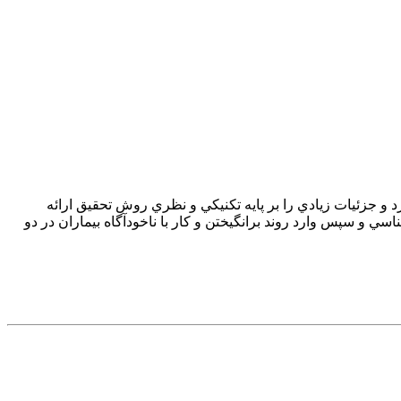
جزئيات زيادي را بر پايه تکنيکي و نظري روش تحقيق ارائه
 و سپس وارد روند برانگيختن و کار با ناخودآگاه بيماران در دو