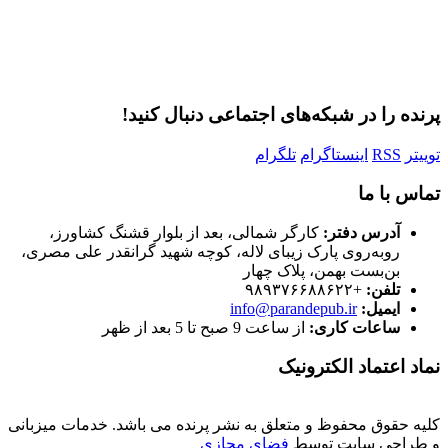
ثبت نام
رمز عبور خود را فراموش کردید؟
پرنده را در شبکه‌های اجتماعی دنبال کنید!
توییتر
RSS
اینستاگرام
تلگرام
تماس با ما
آدرس دفتر:
کارگر شمالی، بعد از بلوار قشنگ کشاورز،
روبه‌روی پارک زیبای لاله، کوچه شهید گرانقدر علی مصری،
بن‌بست بهمن، پلاک چهار
تلفن:
+۹۸۹۳۷۶۶۸۸۶۲۲
ایمیل:
info@parandepub.ir
ساعات کاری:
از ساعت 9 صبح تا 5 بعد از ظهر
نماد اعتماد الکترونیک
کلیه حقوق محفوظ و متعلق به نشر پرنده می باشد. خدمات میزبانی
و طراحی سایت توسط
فضای مجازی