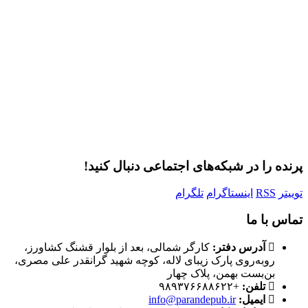
مرا به خاطر بسپار
ثبت نام
رمز عبور خود را فراموش کردید؟
پرنده را در شبکه‌های اجتماعی دنبال کنید!
توییتر
RSS
اینستاگرام
تلگرام
تماس با ما
آدرس دفتر:
کارگر شمالی، بعد از بلوار قشنگ کشاورز،
روبه‌روی پارک زیبای لاله، کوچه شهید گرانقدر علی مصری،
بن‌بست بهمن، پلاک چهار
تلفن:
+۹۸۹۳۷۶۶۸۸۶۲۲
ایمیل:
info@parandepub.ir