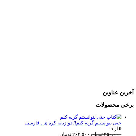
رمز عبور
مرا به خاطر بسپار
ثبت نام
رمز عبور خود را فراموش کردید؟
آخرین عناوین
برخی محصولات
حتی نتوانستم گریه کنم!/ دو زبانه کره‌ای ـ فارسی
0
از 5
قیمت
قیمت
۳۵۰,۰۰۰
تومان
۲۶۲,۵۰۰
تومان