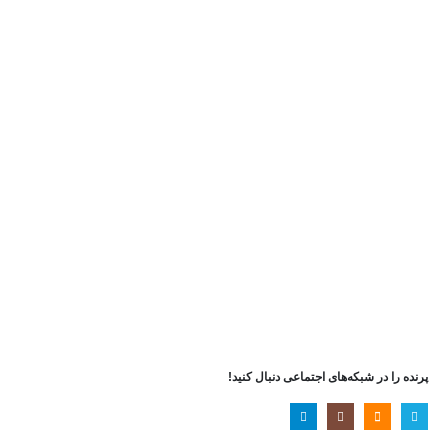
بود.
Username or E-mail
رمز عبور
مرا به خاطر بسپار
ثبت نام
رمز عبور خود را فراموش کردید؟
پرنده را در شبکه‌های اجتماعی دنبال کنید!