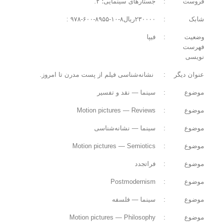
‏فروست
:
جستارهای سینمایی‏‫؛ ۲.
‏شابک
:
‏وضعیت
:
فیپا
فهرست
نویسی
‏عنوان دیگر
:
‏‫ نشانه‌شناسی فیلم از پست مدرن تا امروز.
‏موضوع
:
سینما — نقد و تفسیر
‏موضوع
:
Motion pictures — Reviews
‏موضوع
:
سینما — نشانه‌شناسی
‏موضوع
:
Motion pictures — Semiotics
‏موضوع
:
فراتجدد
‏موضوع
:
Postmodernism
‏موضوع
:
سینما — فلسفه
‏موضوع
:
Motion pictures — Philosophy