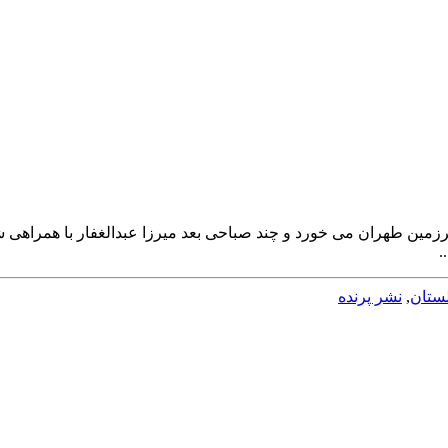
ارک همایونی» برزمین طهران می خورد و چند صباحی بعد میرزا عبدالغفار با 
.
لستان
,
نشر پرنده