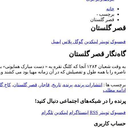
خانه
برچسب -
قصر گلستان
قصر گلستان
فیسبوک
توییتر
لینکدین
گوگل پلاس
ایمیل
گاه‌نگار قصر گلستان
به وقت شعبان ۱۲۸۴ آنجا که کلنگ نقره به « دست مب
ناصره را با همه طول و تفصیلش که در آن زمانه مهیا بود می کشند و..
برچسب ها :
انتشارات پرنده
,
پرنده
,
تاریخ
,
قاجار
,
قصر گلستان
,
کاخ گ
ادامه مطلب
پرنده را در شبکه‌های اجتماعی دنبال کنید!
فیسبوک
توییتر
RSS
اینستاگرام
لینکدین
تلگرام
حساب کاربری