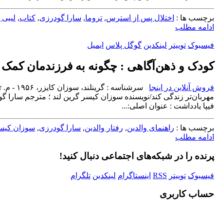
برچسب ها :
اختلال پس از استرس
,
تروما
,
سارا گودرزی
,
کتاب
,
لیبی 
ادامه مطلب
فیسبوک
توییتر
لینکدین
گوگل پلاس
ایمیل
کودک و ذهن‌آگاهی : چگونه به فرزندمان کمک ک
فروش آنلاین در اینجا
فیپا ‏يادداشت : ‏‫عنوان اصلی:...
برچسب ها :
راهنمای والدین
,
رفتار والدین
,
سارا گودرزی
,
سوزان کیسر
ادامه مطلب
پرنده را در شبکه‌های اجتماعی دنبال کنید!
فیسبوک
توییتر
RSS
اینستاگرام
لینکدین
تلگرام
حساب کاربری