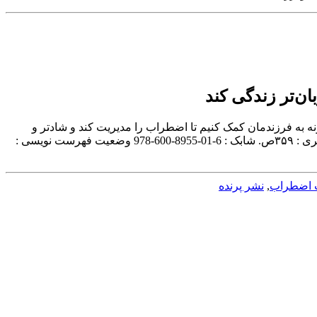
ن‌تر زندگی کند
وان و نام پديدآور : کودک و ذهن‌آگاهی : چگونه به فرزندمان کمک کنیم تا اضطراب را مدیریت کند و شادتر و
مهربان‌تر زندگی کند/نویسنده سوزان کیسر گرین لند ؛ مترجم سارا گودرزی. ‏مشخصات نشر : تهران: انتشارات پرنده‏‫، ۱۳۹۶.‬ ‏مشخصات ظاهری : ‏‫۳۵۹ص.‬ ‏شابک : ‭978-600-8955-01-6‬ ‏وضعیت فهرست نویسی :
 اضطراب
,
نشر پرنده