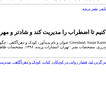
پامر
,
نشر پرنده
نیم تا اضطراب را مدیریت کند و شادتر و مهربا
سرشناسه : گرینلند، سوزان کایزر، ‏‫۱۹۵۶ - م.‏‬ Greenland, Susan Kaiser ‏عن
 گرین لند
,
فشار روانی در کودکان
,
کتاب
,
کودک و ذهن‌آگاهی
,
مدیریت