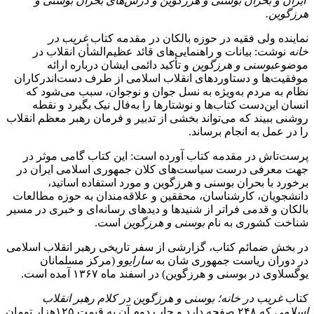
ایران و بحران بوسنی و هرزگوین و درس‌های بحران بوسنی و
هرزگوین.
نماینده ولی فقیه در حوزه بالکان در مقدمه کتاب
غریب در
خانه
نوشت: بیانات و راهنمایی‌های قائد عظیم‌الشأن انقلاب در
موضوع
بوسنی و هرزگوین
و تأکید دائمی ایشان درباره ارائه
موفقیت‌ها و دستاوردهای انقلاب اسلامی از طرف دست‌اندرکاران
نظام به مردم به‌ویژه به نسل جوان و نوجوان، سبب می‌شود که
انسان این‌دست کتاب‌ها و نوشتارها را به‌فال نیک بگیرد و نقطه
روشنی ببیند که می‌تواند بخشی از تدبیر و فرمان رهبر معظم انقلاب
را در عمل به انجام برساند.
پرست‌تاش در مقدمه کتاب آورده است: این کتاب گامی موثر در
جهت معرفی درست سیاست‌های کلان جمهوری اسلامی ایران در
برخورد با بحران بوسنی و هرزگوین و مورد استفاده اساتید،
دانشجویان، کارشناسان، محققین و علاقه‌مندان به حوزه مطالعات
بالکان و قدمی فراتر از شنیدها و دیدهای رسانه‌ای و خبری در مسیر
شناخت کشوری به نام
بوسنی و هرزگوین
است.
در بخش ضمائم کتاب، گزارشی از سفر تاریخی رهبر انقلاب اسلامی
در دوران ریاست جمهوری شان به
سارایوو
(مرکز مسلمانان
یوگسلاوی در بوسنی و هرزگوین) در اسفند ماه ۱۳۶۷ آمده است.
کتاب
غریب در خانه؛ بوسنی و هرزگوین در کلام رهبر انقلاب
اسلامی
که ۲۴۸ صفحه دارد و چاپ دوم آن به قیمت ۱۲۵هزار تومان