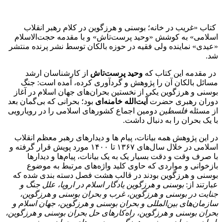
کتاب «غریب در خانه؛ بوسنی و هرزگوین در کلام رهبر انقلاب
اسلامی» به کوشش «وحید پرست‌تاش» و با مقدمه حجت‌الاسلام
«عیدی» نماینده ولی فقیه در حوزه بالکان توسط نشر پرنده منتشر
شد.
در مقدمه این کتاب که
وحید پرست‌تاش
از کارشناسان ارشد
مسائل بالکان آن را پژوهش و گردآوری کرده، آمده است: جنگ
بوسنی و هرزگوین یکی از نخستین بحران‌های جهان اسلام در آغاز
دوران رهبری حضرت
آیت‌الله خامنه‌ای
بود؛ بحرانی که بی‌گمان بعد
از مسئله
فلسطین
دومین اجماع کشورهای اسلامی را در رویارویی
با یک بحران را به دنبال داشت.
در این پژوهش همه بیانات، پیام ها و دیدارهای رهبر معظم انقلاب
اسلامی در خلال سال‌های ۱۳۶۷ تا ۱۴۰۰ مورد پویش قرار گرفته و
با صرف وقت و دقت بسیار یک به یک بیانات، پیام‌ها و دیدارها
بازخوانی و مواردی که حاوی کلید واژه‌های مرتبط به موضوع
بوسنی و هرزگوین بودند در قالب هشت فصل دسته بندی شده که
عبارتند از:
بوسنی و هرزگوین یادگار اسلام در اروپا، علل جنگ و
جنایت در بوسنی و هرزگوین، غرب و بحران بوسنی و هرزگوین،
سازمان‌های بین‌المللی و بحران بوسنی و هرزگوین، جهان اسلام و
بحران بوسنی و هرزگوین، راه‌کارهای حل بحران بوسنی و هرزگوین،