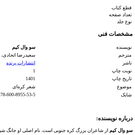
قطع کتاب
تعداد صفحه
نوع جلد
مشخصات فنی
نویسنده
سو وال کیم
مترجم
سعیدرضا اتحادی، ه
ناشر
انتشارات پرنده
نوبت چاپ
1
تاریخ چاپ
1401
موضوع
شعر کره‌ای
978-600-8955-53-5
شابک
درباره نویسنده:
سو وال کیم
از شاعران بزرگ کره جنوبی است. نام اصلی او جانگ‌ ش