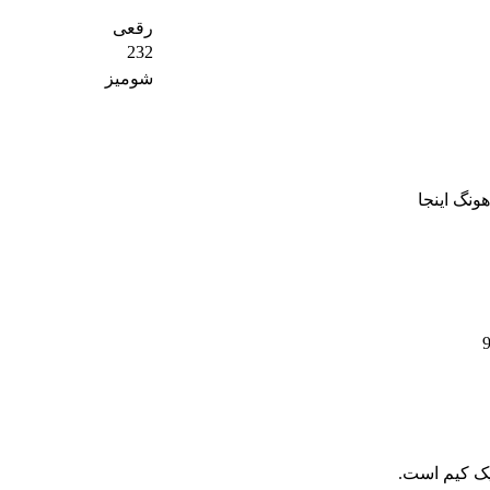
رقعی
232
شومیز
ونگ اینجا
یک کیم است.