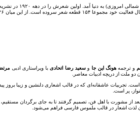
او در ششم آگوست ۱۹۰۲ در
ده است. از این میان ۱۲۶ قطعه در سال ۱۹۲۵ انتخاب شدند و در کتابی به نام
م
و ترجمه
هونگ این جا
و
سعید رضا اتحادی
با ویراستاری ادبی
مرتضی
دو ملت از دریچه ادبیات معاصر.
 تجربیات عاشقانه‌ای که در قالب اشعاری دلنشین و زیبا بروز پیدا 
واز، پر است.
عد از مشورت با اهل فن، تصمیم گرفتند تا به جای برگردان مستقیم، ب
شیدن لذت اشعار در قالب ملموس فارسی فراهم می‌شود.