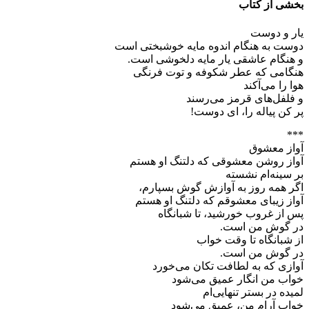
بخشی از کتاب
یار و دوست
دوست به هنگام اندوه مایه خوشبختی است
و هنگام عاشقی یار مایه دلخوشی است.
هنگامی که عطر شکوفه و توت فرنگی
هوا را می‌آکند
و فلفل‌های قرمز می‌رسند
پر کن پیاله را، ای دوست!
***
آواز معشوق
آواز روشن معشوقی که دلتنگ او هستم
بر سینه‌ام نشسته
اگر همه روز به آوازش گوش بسپارم،
آواز زیبای معشوقم که دلتنگ او هستم
پس از غروب خورشید، تا شبانگاه
در گوش من است.
از شبانگاه تا وقت خواب
در گوش من است.
آوازی که به لطافت تکان می‌خورد
خواب من انگار عمیق می‌شود
لمیده در بستر تنهایی‌ام
خواب آرام من، عمیق می‌شود