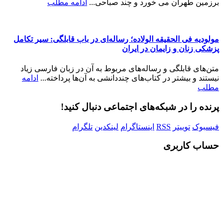
برزمین طهران می خورد و چند صباحی...
ادامه مطلب
مولودیه فى الحقیقه الولاده؛ رساله‌ای در باب قابلگی: سیر تکامل
پزشکی زنان و زایمان در ایران
متن‌هاى قابلگى و رساله‌هاى مربوط به آن در زبان فارسى زیاد
نیستند و بیشتر در کتاب‌هاى چنددانشى به آن‌ها پرداخته...
ادامه
مطلب
پرنده را در شبکه‌های اجتماعی دنبال کنید!
فیسبوک
توییتر
RSS
اینستاگرام
لینکدین
تلگرام
حساب کاربری
Username or E-mail
رمز عبور