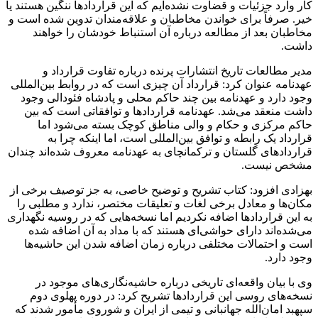
کار وارد جزئیات و قضاوت نشده‌ایم که این قراردادها ننگین هستند یا
خیر. صرفاً برای خواندن مخاطبان و علاقه‌مندان تدوین شده است و
مخاطبان بعد از مطالعه درباره آن استنباط خودشان را خواهند
داشت.
مدیر مطالعات تاریخ انتشارات پرنده درباره تفاوت قرارداد و
عهدنامه عنوان کرد: قرارداد آن چیزی است که در روابط بین‌المللی
وجود دارد و عهدنامه بین چند حاکم محلی و پادشاه فئودالی وجود
داشت منعقد می‌شد. عهدنامه قراردادها و توافقاتی است که بین
حاکم مرکزی و حکام و والی مناطق کوچک بسته می‌شود اما
قرارداد یک رابطه و توافق بین‌المللی است، اما اینکه چرا به
قراردادهای گلستان و ترکمانچای به عهدنامه معروف شده‌اند چندان
مشخص نیست.
بهزادی افزود: کتاب تشریح و توضیح خاصی، به جز توصیف برخی از
مکان‌ها و معادل برخی لغات و تعلیقات مختصر، ندارد و مطلبی را
به این قراردادها اضافه نکردیم اما نسخه‌هایی که در روسیه نگهداری
می‌شده‌اند دارای حواشی‌ای هستند که با مداد به آن اضافه شده
است و احتمالات مختلفی درباره زمان اضافه شدن این حاشیه‌ها
وجود دارد.
وی با بیان واقعه‌ای تاریخی درباره حاشیه‌نگاری‌های موجود در
نسخه‌های روسی این قراردادها تشریح کرد: در دوره پهلوی دوم
سپهبد امان‌الله جهانبانی و تیمی از ایران و شوروی مأمور شدند که