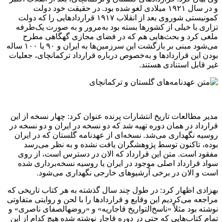
و در سال ۱۹۲۱ میلادی لغو شده بود. در حقیقت خود دولت
کمونیستی شوروی بعد از انقلاب ۱۹۱۷ قراردادهایی را که دولت
تزاری با خیلی از کشورها بسته بود به‌مرور و به صورت یک‌طرفه
ملغی کرد و بحث‌هایی هم که در فضای مجازی گهگاهی مطرح
می‌شود مبنی بر بازگشت این سرزمین‌ها به ایران و ۹۰ یا ۱۰۰ ساله
بودن این قراردادها و به‌خصوص درباره‌ قرارداد ترکمانچای، جعلیات
غیر قابل استنادی هستند.
مدیر مطالعات تاریخ انتشارات پرنده عنوان کرد: چهار نسخه از این
قرارداد در همان دوره تهیه شد که دو نسخه در ایران و دو نسخه در
روسیه نگهداری می‌شد. نسخه‌ای از عهدنامه‌ گلستان که در ایران
بوده، تاکنون توسط پژوهشگران یافت نشده و به نظر می‌رسد
مفقود است. متن این قرارداد که الان در دسترس است، از روی
سواد قرارداد اصلی موجود در ایران یا روسیه نسخه‌برداری شده
است و الان در برخی آرشیوهای خارجی نگهداری می‌شود.
بهزادی اظهار کرد: در طول چند سال گذشته به هر کتاب تاریخی که
مراجعه می‌کردیم این وقایع و قراردادها را با لحن و روایتی متفاوتی
نوشته بود مثلاً «ناسخ‌التواریخ قاجاریه» و «روضهالصفای ناصری» و
تمام کتاب‌هایی که حتی در دوره قاجار نوشته شده هیچ کدام از این