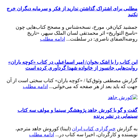
مطلبی برای اشتراک گذاشتن ندارید از فکر و سرمایه دیگران خرج
نکنید
جمشید کیان‌فر، مورخ، نسخه‌شناس و مصحح کتاب‌هایی چون
«ناسخ التواریخ» اثر محمدتقی لسان الملک سپهر، «تاریخ
روضه‌الصفای ناصری: در سلطنت...
ادامه مطلب
این کتاب را با اشک بخوان/ امیر اسماعیلی در کتاب «کوچه باران»
روایت‌هایی جانسوز از خانواده شهدا گردآوری کرده است
گزارش مصطفی وثوق‌کیا / «کوچه باران» کتاب سختی است از آن
جهت که باید بعد از هر صفحه که می‌خوانی...
ادامه مطلب
گفت و گو با کورش جاهد پژوهشگر سینما و مولف سه کتاب
سینمایی در نشر پرنده
به گزارش
خبرگزاری کتاب ایران
(ایبنا) کوروش جاهد مترجم،
نویسنده و کارگردان، اخیرا سه کتاب در...
ادامه مطلب