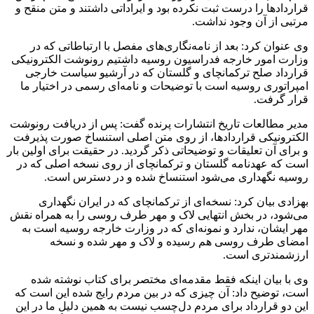
قراردادها را درست ثبت نکرده بود و ایراداتی داشتند و متن منقح و
مرتبی از آن وجود نداشت.
وی عنوان کرد: بعد از نامه‌نگاری‌های مفصل با ارتباطاتی که در
وزارت امور خارجه فدراسیون روسیه داشتیم رونوشت الکترونیکی
قرارداد صلح ترکمانچای و گلستان که در آرشیو سیاست خارجی
امپراتوری روسیه است با توضیحات و نامه‌ای رسمی در اختیار ما
قرار گرفت.
مدیر مطالعات تاریخ انتشارات پرنده گفت: پس از دریافت رونوشت
الکترونیکی قراردادها، از روی متن اصلی استنساخ صورت پذیرفت
و برای آن تعلیقات و توضیحاتی ذکر گردید. در حقیقت برای اولین بار
است که عهدنامه گلستان و ترکمانچای از روی نسخه اصلی که در
روسیه نگهداری می‌شود استنساخ شده و در دسترس است.
بهزادی بیان کرد: نسخه‌ای از ترکمانچای که در ایران نگهداری
می‌شود، در بخش انتهایی لاک و مهر طرف روسی را به همراه نقش
مهر ایشان، ندارد و نمونه‌ای که در وزارت خارجه روسیه است به
امضای طرف روسی هم رسیده و لاک و مهر شده و نسخه
ارزشمندتری است.
وی با بیان اینکه فقط مقدمه‌ای مختصر برای کتاب نوشته شده
است، توضیح داد: آن چیزی که در بین مردم رایج شده این است که
این دو قرارداد برای مردم دل‌چسب نیست به همین دلیل ما در این