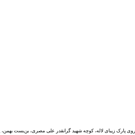
مز عبور
مرا به خاطر بسپار
ثبت نام
رمز عبور خود را فراموش کردید؟
روی پارک زیبای لاله، کوچه شهید گرانقدر علی مصری، بن‌بست بهمن، پ