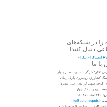
 را در شبکه‌های
عی دنبال کنید!
R
اینستاگرام
تلگرام
با ما
س دفتر:
کارگر شمالی، بعد از بلوار
گ کشاورز، روبه‌روی پارک زیبای
ه، کوچه شهید گرانقدر علی مصری،
بست بهمن، پلاک چهار
ن:
+۹۸۹۳۷۶۶۸۸۶۲۲
یل:
info@parandepub.ir
عات کاری:
از ساعت 9 صبح تا 5 بعد