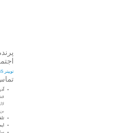
پرنده
Username or E-mail
اجتما
توییتر
SS
تماس 
رمز عبور
آدر
قشن
لال
بن‌
مرا به خاطر بسپار
تلف
ایم
ثبت نام
سا