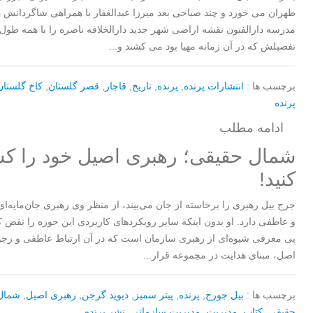
طهران می خورد و چند صباحی بعد میرزا عبدالغفار با همراهی شاگردانش د
مدرسه دارالفنون نقشه اراضی شهر جدید دارالخلافه ناصره را با همه طول 
تفصیلش که در آن زمانه مهیا بود می کشند و...
برچسب ها :
انتشارات پرنده
,
پرنده
,
تاریخ
,
قاجار
,
قصر گلستان
,
کاخ گلستان
پرنده
ادامه مطلب
شمال حقیقی؛ رهبری اصیل خود را 
کنید!
جرج بیل رهبری را برخاسته از جان می‌بیند، از منظر وی رهبری جان­‌مایه­‌
و عاطفی دارد. او بدون این­که سایر رویکردهای کاربردی این حوزه را نقض ک
پی معرفی شیوه‌ای از رهبری سازمان است که در آن ارتباط عاطفی و رجو
اصل، مبنای هدایت در مجموعه قرار...
برچسب ها :
بیل جورج
,
پرنده
,
پیتر سمیز
,
دیوید گرجن
,
رهبری اصیل
,
شمال
حقیقی
,
کتاب
,
مدیریت
,
مدیریت سازمانی
,
نشر پرنده