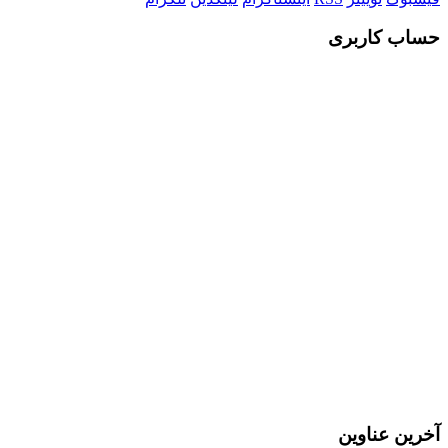
حساب کاربری
Username or E-mail
رمز عبور
مرا به خاطر بسپار
ثبت نام
رمز عبور خود را فراموش کردید؟
آخرین عناوین