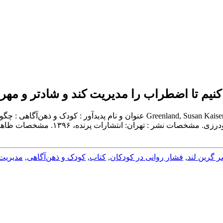
نیم تا اضطراب را مدیریت کند و شادتر و مهربا
سرشناسه : گرینلند، سوزان کایزر، ‏‫۱۹۵۶ - م.‏‬ Greenland, Susan Kaiser ‏عن
 گرین لند
,
فشار روانی در کودکان
,
کتاب
,
کودک و ذهن‌آگاهی
,
مدیریت