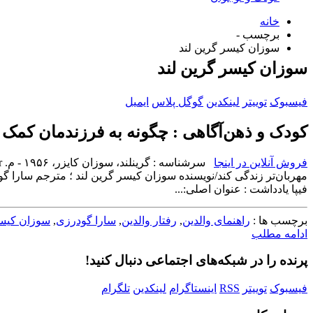
خانه
برچسب -
سوزان کیسر گرین لند
سوزان کیسر گرین لند
فیسبوک
توییتر
لینکدین
گوگل پلاس
ایمیل
کودک و ذهن‌آگاهی : چگونه به فرزندمان کمک ک
فروش آنلاین در اینجا
فیپا ‏يادداشت : ‏‫عنوان اصلی:...
برچسب ها :
راهنمای والدین
,
رفتار والدین
,
سارا گودرزی
,
سوزان کیسر
ادامه مطلب
پرنده را در شبکه‌های اجتماعی دنبال کنید!
فیسبوک
توییتر
RSS
اینستاگرام
لینکدین
تلگرام