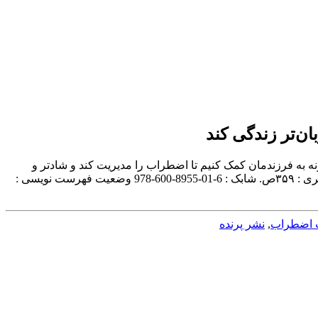
ن‌تر زندگی کند
وان و نام پديدآور : کودک و ذهن‌آگاهی : چگونه به فرزندمان کمک کنیم تا اضطراب را مدیریت کند و شادتر و
مهربان‌تر زندگی کند/نویسنده سوزان کیسر گرین لند ؛ مترجم سارا گودرزی. ‏مشخصات نشر : تهران: انتشارات پرنده‏‫، ۱۳۹۶.‬ ‏مشخصات ظاهری : ‏‫۳۵۹ص.‬ ‏شابک : ‭978-600-8955-01-6‬ ‏وضعیت فهرست نویسی :
 اضطراب
,
نشر پرنده