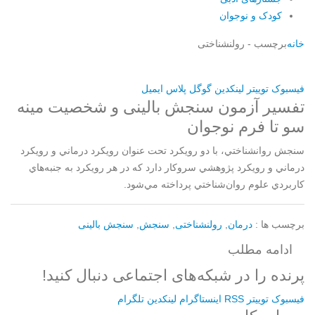
کودک و نوجوان
خانه
برچسب -
رولنشناختی
فیسبوک
توییتر
لینکدین
گوگل پلاس
ایمیل
تفسیر آزمون سنجش بالینی و شخصیت مینه
سو تا فرم نوجوان
سنجش روانشناختي، با دو رويکرد تحت عنوان رويکرد درماني و رويکرد
درماني و رويکرد پژوهشي سروکار دارد که در هر رويکرد به جنبه‌هاي
کاربردي علوم روان‌شناختي پرداخته مي‌شود.
برچسب ها :
درمان
,
رولنشناختی
,
سنجش
,
سنجش بالینی
ادامه مطلب
پرنده را در شبکه‌های اجتماعی دنبال کنید!
فیسبوک
توییتر
RSS
اینستاگرام
لینکدین
تلگرام