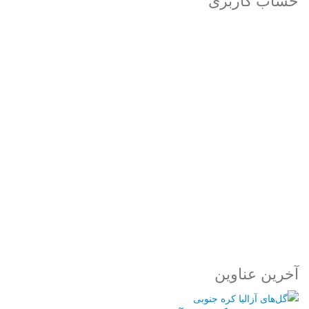
حساب کاربری
Username or E-mail
رمز عبور
مرا به خاطر بسپار
ثبت نام
رمز عبور خود را فراموش کردید؟
آخرین عناوین