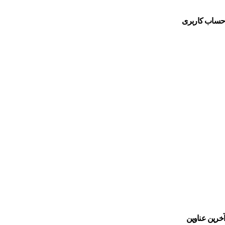
حساب کاربری
Username or E-mail
رمز عبور
مرا به خاطر بسپار
ثبت نام
رمز عبور خود را فراموش کردید؟
آخرین عناوین