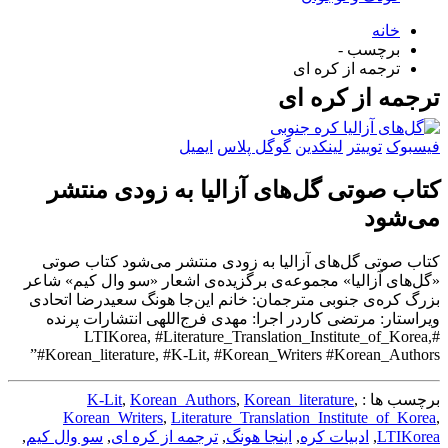
خانه
برچسب -
ترجمه از کره ای
ترجمه از کره ای
فیسبوک
توییتر
لینکدین
گوگل پلاس
ایمیل
کتاب صوتی گل‌های آزالیا به زودی منتشر
می‌شود
کتاب صوتی گل‌های آزالیا به زودی منتشر می‌شود کتاب صوتی
«گل‌های آزالیا» مجموعه‌ی برگزیده‌ی اشعار «سو وال کیم» شاعر
بزرگ کره‌ی جنوبی مترجمان: خانم این‌جا هونگ سعیدرضا اتحادی
ویراستار: مرتضی کاردر اجرا: مهدی فرج‌اللهی انتشارات پرنده
#LTIKorea, #Literature_Translation_Institute_of_Korea,
#Korean_literature, #K-Lit, #Korean_Writers #Korean_Authors”
برچسب ها :
,
Korean_literature
,
Korean_Authors
,
K-Lit
Korean_Writers
,
Literature_Translation_Institute_of_Korea
,
LTIKorea
,
ادبیات کره
,
اینجا هونگ
,
ترجمه از کره ای
,
سو وال کیم
,