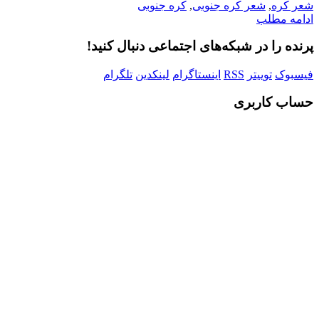
شعر کره
,
شعر کره جنوبی
,
کره جنوبی
ادامه مطلب
پرنده را در شبکه‌های اجتماعی دنبال کنید!
فیسبوک
توییتر
RSS
اینستاگرام
لینکدین
تلگرام
حساب کاربری
Username or E-mail
رمز عبور
مرا به خاطر بسپار
ثبت نام