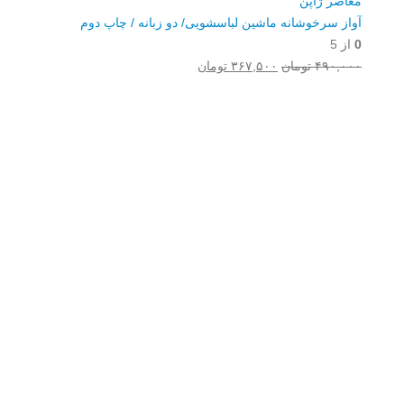
آواز سرخوشانه ماشین لباسشویی/ دو زبانه / چاپ دوم
0
از 5
قیمت
قیمت
۴۹۰,۰۰۰
تومان
۳۶۷,۵۰۰
تومان
اصلی:
فعلی:
۴۹۰,۰۰۰ تومان
۳۶۷,۵۰۰ تومان.
Username or E-mail
بود.
رمز عبور
مرا به خاطر بسپار
ثبت نام
رمز عبور خود را فراموش کردید؟