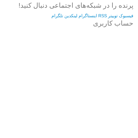
پرنده را در شبکه‌های اجتماعی دنبال کنید!
فیسبوک
توییتر
RSS
اینستاگرام
لینکدین
تلگرام
حساب کاربری
Username or E-mail
رمز عبور
مرا به خاطر بسپار
ثبت نام
رمز عبور خود را فراموش کردید؟