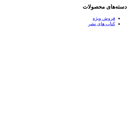
بود.
دسته‌های محصولات
فروش ویژه
کتاب های نشر
Username or E-mail
رمز عبور
مرا به خاطر بسپار
ثبت نام
رمز عبور خود را فراموش کردید؟