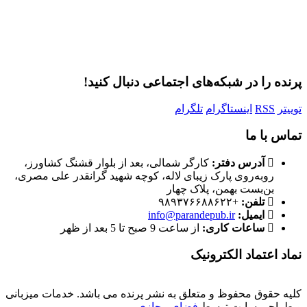
ثبت نام
رمز عبور خود را فراموش کردید؟
پرنده را در شبکه‌های اجتماعی دنبال کنید!
توییتر
RSS
اینستاگرام
تلگرام
تماس با ما
آدرس دفتر:
کارگر شمالی، بعد از بلوار قشنگ کشاورز،
روبه‌روی پارک زیبای لاله، کوچه شهید گرانقدر علی مصری،
بن‌بست بهمن، پلاک چهار
تلفن:
+۹۸۹۳۷۶۶۸۸۶۲۲
ایمیل:
info@parandepub.ir
ساعات کاری:
از ساعت 9 صبح تا 5 بعد از ظهر
نماد اعتماد الکترونیک
کلیه حقوق محفوظ و متعلق به نشر پرنده می باشد. خدمات میزبانی
و طراحی سایت توسط
فضای مجازی