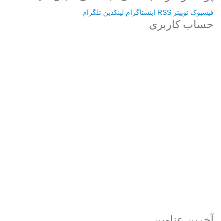
فیسبوک
توییتر
RSS
اینستاگرام
لینکدین
تلگرام
حساب کاربری
Username or E-mail
رمز عبور
مرا به خاطر بسپار
ثبت نام
رمز عبور خود را فراموش کردید؟
آخرین عناوین