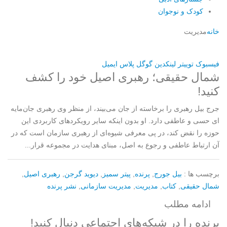
کودک و نوجوان
خانه
مدیریت
فیسبوک
توییتر
لینکدین
گوگل پلاس
ایمیل
شمال حقیقی؛ رهبری اصیل خود را کشف
کنید!
جرج بیل رهبری را برخاسته از جان می‌بیند، از منظر وی رهبری جان­‌مایه­‌
ای حسی و عاطفی دارد. او بدون این­که سایر رویکردهای کاربردی این
حوزه را نقض کند، در پی معرفی شیوه‌ای از رهبری سازمان است که در
آن ارتباط عاطفی و رجوع به اصل، مبنای هدایت در مجموعه قرار...
برچسب ها :
بیل جورج
,
پرنده
,
پیتر سمیز
,
دیوید گرجن
,
رهبری اصیل
,
شمال حقیقی
,
کتاب
,
مدیریت
,
مدیریت سازمانی
,
نشر پرنده
ادامه مطلب
پرنده را در شبکه‌های اجتماعی دنبال کنید!