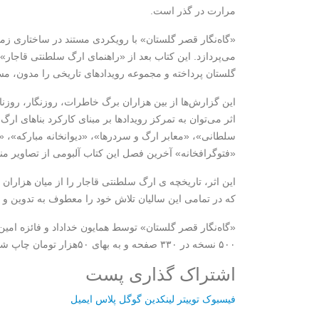
مرارت در گذر است.
«گاه‌نگار قصر گلستان» با رویکردی مستند در ساختاری زم
می‌پردازد. این کتاب بعد از «راهنمای ارگ سلطنتی قاجا
گلستان پرداخته و مجموعه رویدادهای تاریخی را مدون، م
این گزارش‌ها از بین هزاران برگ خاطرات، روزنگار، روزنا
اثر می‌توان به تمرکز رویدادها بر مبنای کارکرد بناهای
سلطانی»، «معابر ارگ و سردرها»، «دیوانخانه مبارکه»، 
«فتوگرافخانه» آخرین فصل این کتاب آلبومی از تصاویر م
این اثر، تاریخچه ی ارگ سلطنتی قاجار را از میان هزاران
که در تمامی این سالیان تلاش خود را معطوف به تدوین و نگ
«گاه‌نگار قصر گلستان» توسط همایون خداداد و فائزه امی
۵۰۰ نسخه در ۳۳۰ صفحه و به بهای ۵۰هزار تومان چاپ شده است.
اشتراک گذاری پست
فیسبوک
توییتر
لینکدین
گوگل پلاس
ایمیل