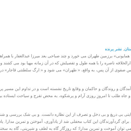
تان
,
نشر پرنده
« دست مبارک همایونی» برزمین طهران می خورد و چند صباحی بعد میرزا عبدالغفار با همرا
لخلافه ناصره را با همه طول و تفصیلش که در آن زمانه مهیا بود می کشند و 
س صفوی از آن پس، به واقع، « طهران» می شود و « ارگ سلطنتی قاجار» در 
مدگان و روندگان و حاکمان و وقایع تاریخ نشسته است و در تداوم این مسیر پر
و جاه طلب تا امروزِ روزی آرام و پرشکوه، به محض تفرج و سیاحت ایستاده ب
وایتی بی دریغ و بی دخل و تصرف از این نظاره دانست. و بی شک بررسی و شن
 برای گردآورندگان این کتاب محفلی شد از یادآوری، آموختن و تمرین مدارا. یا
ی توان آموخت و تمرین مدارا؛ که روزگار گاه به لطف و شیرینی، گاه به سخت