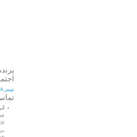
پرنده
Username or E-mail
اجتما
توییتر
SS
تماس 
رمز عبور
آدر
قشن
لال
بن‌
مرا به خاطر بسپار