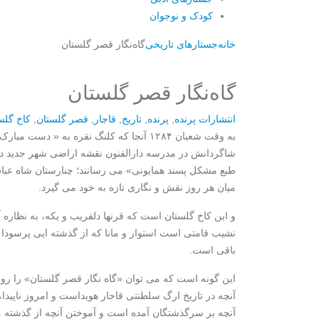
کودک و نوجوان
خانه
جستارهای تاریخی
گاه‌نگار قصر گلستان
گاه‌نگار قصر گلستان
انتشارات پرنده
,
پرنده
,
تاریخ
,
قاجار
,
قصر گلستان
,
کاخ گلس
به وقت شعبان ۱۲۸۴ آنجا که کلنگ نقره به 
شاگردانش در مدرسه دارالفنون نقشه اراضی شهر جدید دارا
طبع مشکل پسند همایونی» می رسانند؛ چنارستان شاه عبا
میان هر روز نقش و نگاری تازه به خود می گیرد.
و این کاخ گلستان است که قرنها دلفریب و یکه، به نظاره آ
نشیب قامتی است استوار و مانا که از گذشته ایی پرسودا 
باقی است.
این گونه است که می توان «گاه نگار قصر گلستان» را ر
آنچه در تاریخ ارگ سلطنتی قاجار هویداست و امروز ناپیدا،
آنچه بر سرگذشتگان آمده است و آموختن آنچه از گذشته م