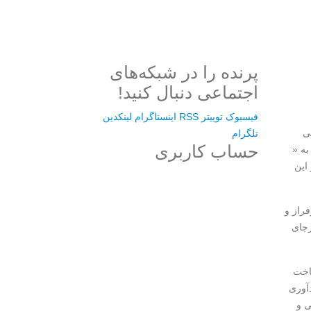
پرنده را در شبکه‌های
اجتماعی دنبال کنید!
فیسبوک
توییتر
RSS
اینستاگرام
لینکدین
هی
تلگرام
حساب کاربری
به «
این
Username or E-mail
فراز و
رجای
رمز عبور
اخت
دآوری
ی و