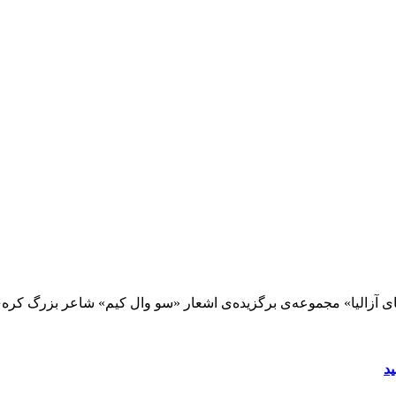
مرا به خاطر بسپار
ثبت نام
رمز عبور خود را فراموش کردید؟
 آزالیا» مجموعه‌ی برگزیده‌ی اشعار «سو وال کیم» شاعر بزرگ کره‌ی 
د