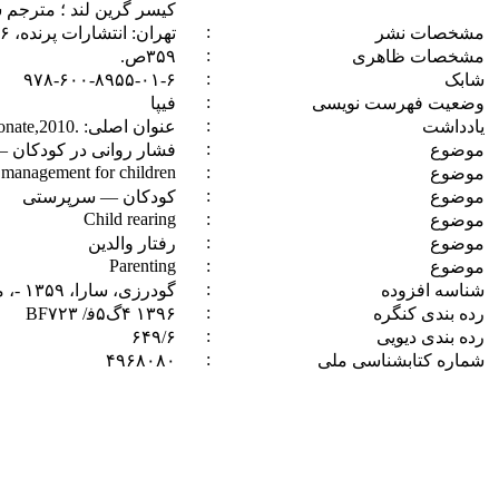
کیسر گرین لند ؛ مترجم 
:
‏مشخصات نشر
تهران: انتشارات پرنده‏‫، ۱۳۹۶.‬
:
‏مشخصات ظاهری
:
‏شابک
‭۹۷۸-۶۰۰-۸۹۵۵-۰۱-۶‬
:
‏وضعیت فهرست نویسی
فیپا
:
‏يادداشت
:
‏موضوع
فشار روانی در کودکان —
 management for children
:
‏موضوع
:
‏موضوع
کودکان — سرپرستی
Child rearing
:
‏موضوع
:
‏موضوع
رفتار والدین
Parenting
:
‏موضوع
:
‏شناسه افزوده
گودرزی، سارا، ‏‫۱۳۵۹ -‏‏‏، مترجم
:
‏رده بندی کنگره
:
‏رده بندی دیویی
:
‏شماره کتابشناسی ملی
‭ ۴۹۶۸۰۸۰‬