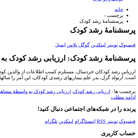
خانه
برچسب -
پرسشنامۀ رشد کودک
پرسشنامۀ رشد کودک
فیسبوک
توییتر
لینکدین
گوگل پلاس
ایمیل
پرسشنامۀ رشد کودک: ارزیابی رشد کودک به
است. آرنولد گزل، پدر علم بیماری‎های رشدی کودکان، این امر را سال‏ها پیش (۱۹۴۰) مورد توجه قرار داد. مشاهدات نشان ‎می‌دهند...
برچسب ها :
ارزیابی رشد کودک
,
ارزیابی رشد کودک به واسطۀ مشاهد
ادامه مطلب
پرنده را در شبکه‌های اجتماعی دنبال کنید!
فیسبوک
توییتر
RSS
اینستاگرام
لینکدین
تلگرام
حساب کاربری