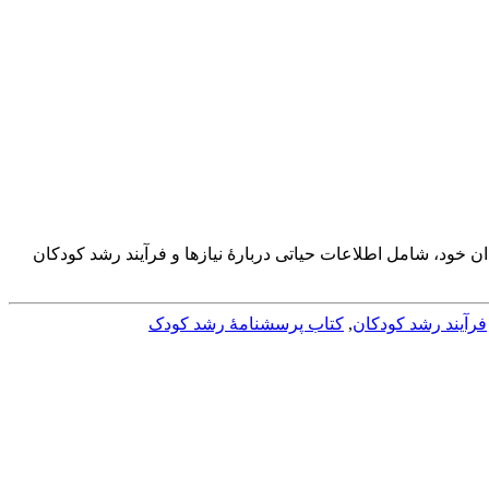
عات از والدین کودک است. مشاهدات والدین از کودکان و نگرانی‎های آن‎ها درخصوص فرزندان خود، شامل اطلاعات حیاتی دربارۀ نیازها و فرآیند رشد کودکان
فرآیند رشد کودکان
,
کتاب پرسشنامۀ رشد کودک