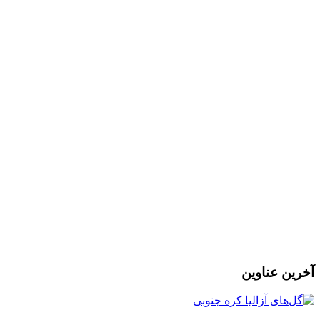
l
ر
آخرین عناوین