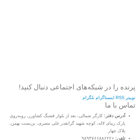
رمز عبور
مرا به خاطر بسپار
ثبت نام
رمز عبور خود را فراموش کردید؟
پرنده را در شبکه‌های اجتماعی دنبال کنید!
توییتر
RSS
اینستاگرام
تلگرام
تماس با ما
آدرس دفتر:
کارگر شمالی، بعد از بلوار قشنگ کشاورز، روبه‌روی
پارک زیبای لاله، کوچه شهید گرانقدر علی مصری، بن‌بست بهمن،
پلاک چهار
تلفن:
+۹۸۹۳۷۶۶۸۸۶۲۲