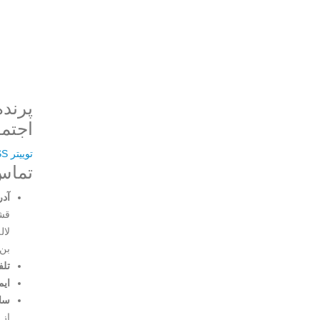
پرنده
Username or E-mail
اجتما
توییتر
SS
تماس 
رمز عبور
آدر
قشن
لال
بن‌
مرا به خاطر بسپار
تلف
ایم
ثبت نام
سا
از 