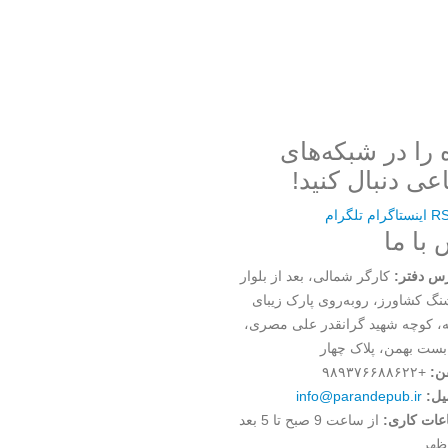
 را در شبکه‌های
عی دنبال کنید!
R
اینستاگرام
تلگرام
با ما
س دفتر:
کارگر شمالی، بعد از بلوار
گ کشاورز، روبه‌روی پارک زیبای
ه، کوچه شهید گرانقدر علی مصری،
بست بهمن، پلاک چهار
ن:
+۹۸۹۳۷۶۶۸۸۶۲۲
یل:
info@parandepub.ir
عات کاری:
از ساعت 9 صبح تا 5 بعد
ظهر