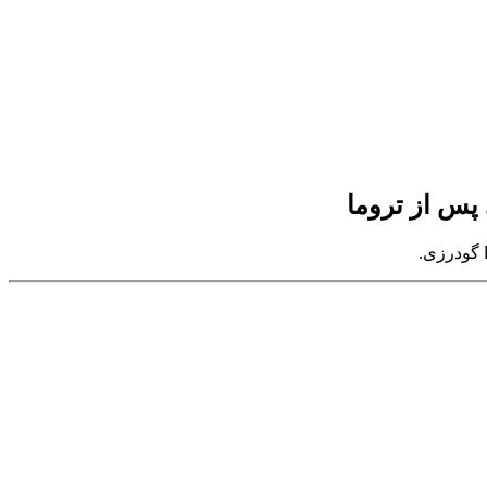
 پس از تروما
ا گودرزی.