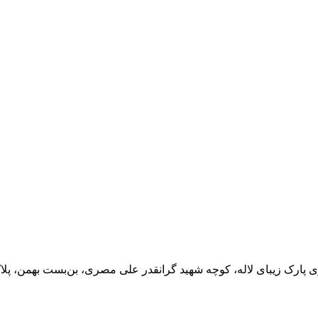
مز عبور
مرا به خاطر بسپار
ثبت نام
رمز عبور خود را فراموش کردید؟
ی پارک زیبای لاله، کوچه شهید گرانقدر علی مصری، بن‌بست بهمن، پلا