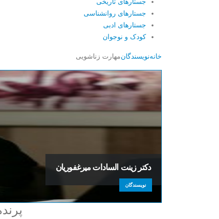
جستارهای تاریخی
جستارهای روانشناسی
جستارهای ادبی
کودک و نوجوان
خانه
نویسندگان
مهارت زناشویی
دکتر زینت السادات میرغفوریان
نویسندگان
پرنده
Username or E-mail