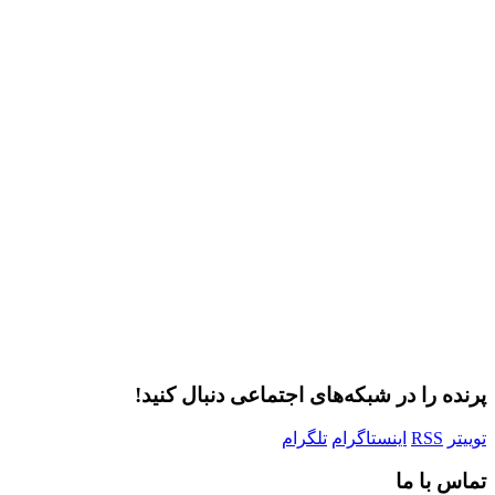
Username or E-mail
رمز عبور
مرا به خاطر بسپار
ثبت نام
رمز عبور خود را فراموش کردید؟
پرنده را در شبکه‌های اجتماعی دنبال کنید!
توییتر
RSS
اینستاگرام
تلگرام
تماس با ما