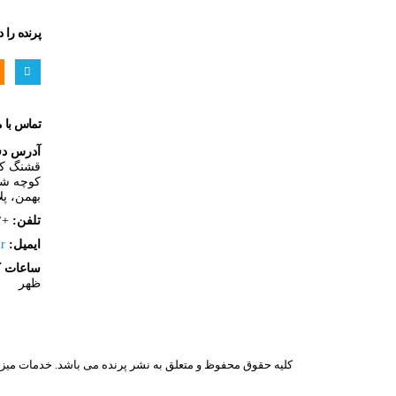
پرنده را 
Username or E-mail
رمز عبور
تماس با م
آدرس دف
قشنگ کشا
کوچه شه
بهمن، پل
مرا به خاطر بسپار
تلفن:
+۹۸۹۳۷۶۶۸۸۶۲۲
ایمیل:
r
ثبت نام
ساعات ک
ظهر
رمز عبور خود را فراموش کردید؟
کلیه حقوق محفوظ و متعلق به نشر پرنده می باشد. خدمات م