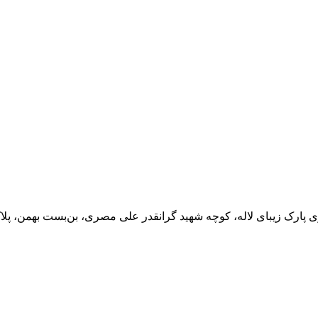
مرا به خاطر بسپار
ثبت نام
رمز عبور خود را فراموش کردید؟
ی پارک زیبای لاله، کوچه شهید گرانقدر علی مصری، بن‌بست بهمن، پلا