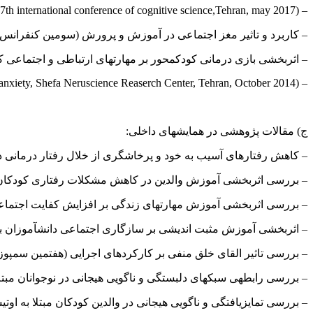
– Enhancing perspective-taking accuracy through social working memory training (7th international conference of cognitive science,Tehran, may 2017)
– کاربرد و تاثیر مغز اجتماعی در آموزش و پرورش (سومین کنفرانس بین ا
– اثربخشی بازی درمانی کودک­محور بر مهارتهای ارتباطی و اجتماعی کودک
– Attachment patterns and separation anxiety symptoms in children (2nd international congress of anxiety, Shefa Neruscience Reaserch Center, Tehran, October 2014).
ج) مقالات پژوهشی در همایش­های داخلی:
– کاهش رفتارهای آسیب به خود و پرخاشگری از خلال رفتار درمانی در ک
– بررسی اثربخشی آموزش والدین در کاهش مشکلات رفتاری کودکان پیش 
– بررسی اثربخشی آموزش مهارت­های زندگی بر افزایش کفایت اجتماعی ک
– اثربخشی آموزش مثبت اندیشی بر سازگاری اجتماعی دانش­آموزان با اخ
– بررسی تاثیر القای خلق منفی بر کارکردهای اجرایی (هفتمین سمپوزیوم
– بررسی رابطه­ی سبک­های دلبستگی و ناگویی هیجانی در نوجوانان مبت
– بررسی تمایزیافتگی و ناگویی هیجانی در والدین کودکان مبتلا به او