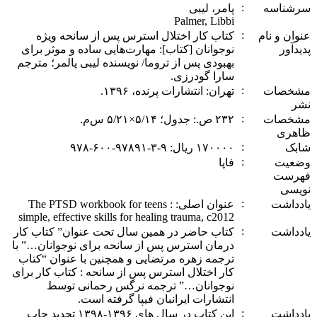
:
سرشناسه
پامر، لیبی
Palmer, Libbi
:
‏عنوان و نام
کتاب کار اختلال استرس پس از سانحه ویژه
پدیدآور
نوجوانان [کتاب]: مهارت‌هایی ساده و موثر برای
بهبودی پس از تروما/ نویسنده لیبی پالمر؛ مترجم
سارا گودرزی.
:
‏مشخصات
تهران: انتشارات پرنده، ‏‫۱۳۹۶.‬‬
نشر
:
‏مشخصات
ظاهری
:
‏شابک
:
‏وضعیت
فاپا
فهرست
نویسی
:
‏یادداشت
‏‫عنوان اصلی: The PTSD workbook for teens :
simple, effective skills for healing trauma, c2012‬‬‬
:
‏یادداشت
کتاب حاضر در همین سال تحت عنوان” کتاب کار
درمان استرس پس از سانحه برای نوجوانان…” با
ترجمه زهره مرتضایی و همچنین با عنوان “کتاب
کار اختلال استرس پس از سانحه : کتاب کار برای
نوجوانان…” ترجمه نرگس رحمانی توسط
انتشارات ایرانبان فیپا گرفته است.
:
‏یادداشت
این کتاب در سال های ۱۳۹۶-۱۳۹۸ تجدید چاپ