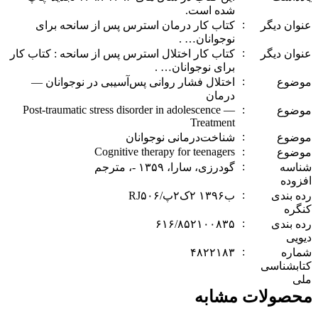
شده است.
:
‏عنوان دیگر
کتاب کار درمان استرس پس از سانحه برای
نوجوانان… .
:
‏عنوان دیگر
کتاب کار اختلال استرس پس از سانحه : کتاب کار
برای نوجوانان… .
:
‏موضوع
اختلال فشار روانی پس‌آسیبی در نوجوانان —
درمان
Post-traumatic stress disorder in adolescence —
:
‏موضوع
Treatment
:
‏موضوع
شناخت‌درمانی نوجوانان
Cognitive therapy for teenagers
:
‏موضوع
:
‏شناسه
گودرزی، سارا، ‏‫۱۳۵۹ -‏‏‏، مترجم
افزوده
:
‏رده بندی
کنگره
:
‏رده بندی
دیویی
:
‏شماره
۴۸۲۲۱۸۳
کتابشناسی
ملی
محصولات مشابه