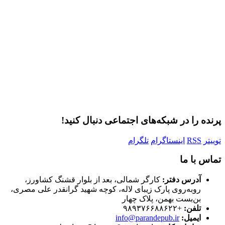
مرا به خاطر بسپار
ثبت نام
رمز عبور خود را فراموش کردید؟
پرنده را در شبکه‌های اجتماعی دنبال کنید!
توییتر
RSS
اینستاگرام
تلگرام
تماس با ما
آدرس دفتر:
کارگر شمالی، بعد از بلوار قشنگ کشاورز،
روبه‌روی پارک زیبای لاله، کوچه شهید گرانقدر علی مصری،
بن‌بست بهمن، پلاک چهار
تلفن:
+۹۸۹۳۷۶۶۸۸۶۲۲
ایمیل:
info@parandepub.ir