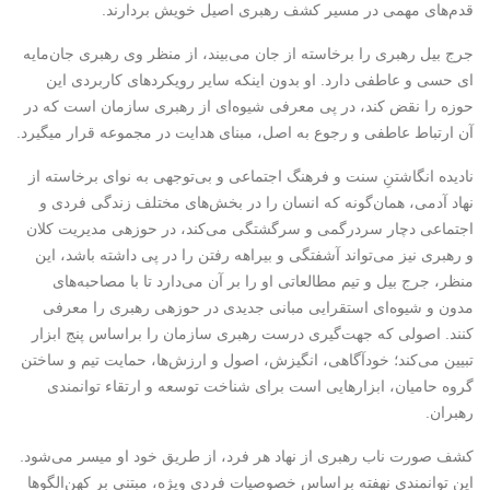
قدم‌های مهمی در مسیر کشف رهبری اصیل خویش بردارند.
جرج بیل رهبری را برخاسته از جان می‌بیند، از منظر وی رهبری جان­‌مایه­‌
ای حسی و عاطفی دارد. او بدون این­که سایر رویکردهای کاربردی این
حوزه را نقض کند، در پی معرفی شیوه‌ای از رهبری سازمان است که در
آن ارتباط عاطفی و رجوع به اصل، مبنای هدایت در مجموعه قرار می­گیرد.
نادیده­ انگاشتنِ سنت و فرهنگ اجتماعی و بی‌توجهی به نوای برخاسته از
نهاد آدمی، همان‌گونه که انسان را در بخش­‌های مختلف زندگی فردی و
اجتماعی دچار سردرگمی و سرگشتگی می‌کند، در حوزه­ی مدیریت کلان
و رهبری نیز می‌تواند آشفتگی و بیراهه رفتن را در پی داشته باشد، این
منظر، جرج بیل و تیم مطالعاتی او را بر آن می‌دارد تا با مصاحبه‌های
مدون و شیوه‌ای استقرایی مبانی جدیدی در حوزه­ی رهبری را معرفی
کنند. اصولی که جهت‌گیری درست رهبری سازمان را بر­اساس پنج ابزار
تبیین می‌کند؛ خودآگاهی، انگیزش، اصول و ارزش‌ها، حمایت تیم و ساختن
گروه حامیان، ابزارهایی است برای شناخت توسعه و ارتقاء توان­مندی
رهبران.
کشف صورت ناب رهبری از نهاد هر فرد، از طریق خود او میسر می‌شود.
این توان­مندی نهفته بر­اساس خصوصیات فردی ویژه‌، مبتنی بر کهن‌الگوها