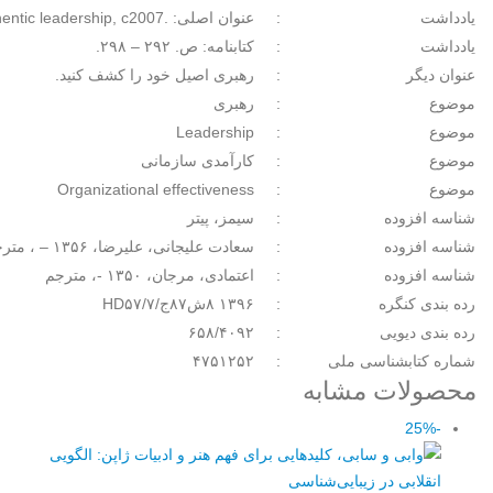
‏یادداشت
:
‏یادداشت
:
کتابنامه: ص. ۲۹۲ – ۲۹۸.
‏عنوان دیگر
:
‏‫رهبری اصیل خود را کشف کنید.‬
‏موضوع
:
رهبری
‏موضوع
:
Leadership
‏موضوع
:
کارآمدی سازمانی
موضوع
:
Organizational effectiveness
‏شناسه افزوده
:
سیمز، پیتر
شناسه افزوده
:
سعادت علیجانی، علیرضا، ‏‫۱۳۵۶ – ‏، مترجم
شناسه افزوده
:
اعتمادی، مرجان، ‏‫۱۳۵۰ -‏‬، مترجم
‏رده بندی کنگره
:
‏رده بندی دیویی
:
‏شماره کتابشناسی ملی
:
۴۷۵۱۲۵۲‬
محصولات مشابه
-25%