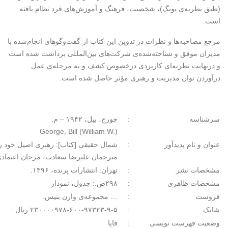
(طبق نظریه­‌ی یونگ)، شخصیت، فرهنگ و آموزش‌های فرد نظام‌ یافته
است.
مرجع مصاحبه­‌ها و نظرات در تدوین این کتاب از گفت­‌و­گوهای انجام‌شده با
مدیران موفق و شناخته‌شده‌­ی شرکت‌های بین‌المللی برداشت‌ شده است
و درنهایت نظریه‌ای کاربردی در­خصوص کشف و به­ مرحله‌­ی عمل
درآوردن توان مدیریت و رهبری مؤثر حاصل ‌شده است.
سرشناسه
:
جورج، بیل، ‏‫۱۹۴۲ – م.‏‬
George, Bill (William W.)
‏عنوان و نام پدیدآور
:
شمال حقیقی [کتاب]: رهبری اصیل خود را 
‏‫مترجمان علیرضا سعادت، مرجان اعتمادی‬
مشخصات نشر
:
تهران: انتشارات پرنده، ‏‫۱۳۹۶.‬
‏مشخصات ظاهری
:
فروست
:
… مجموعه‌ی وارن بنیس.
‏شابک
:
‏وضعیت فهرست نویسی
:
فاپا