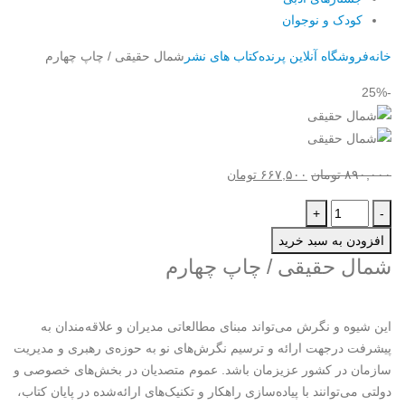
کودک و نوجوان
خانه
فروشگاه آنلاین پرنده
کتاب های نشر
شمال حقیقی / چاپ چهارم
-25%
قیمت
قیمت
۸۹۰,۰۰۰
تومان
۶۶۷,۵۰۰
تومان
اصلی:
فعلی:
+
-
۸۹۰,۰۰۰ تومان
۶۶۷,۵۰۰ تومان.
بود.
افزودن به سبد خرید
شمال حقیقی / چاپ چهارم
این
شیوه و نگرش می‌تواند مبنای مطالعاتی مدیران و علاقه‌مندان به
پیشرفت در­جهت ارائه و ترسیم نگرش‌های نو به حوزه­‌ی رهبری و مدیریت
سازمان در کشور عزیزمان باشد. عموم متصدیان در بخش‌های خصوصی و
دولتی می‌توانند با پیاده‌سازی راه­کار و تکنیک­‌های ارائه‌شده در پایان کتاب،