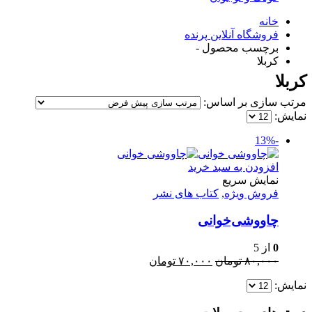
خانه
فروشگاه آنلاین پرنده
برچسب محصول -
کربلا
کربلا
مرتب سازی بر اساس:
نمایش:
-13%
افزودن به سبد خرید
نمایش سریع
فروش ویژه
,
کتاب های نشر
چاووشی‌خوانی
0
از 5
قیمت
قیمت
۸۰,۰۰۰
تومان
۷۰,۰۰۰
تومان
اصلی:
فعلی:
نمایش:
۸۰,۰۰۰ تومان
۷۰,۰۰۰ تومان.
بود.