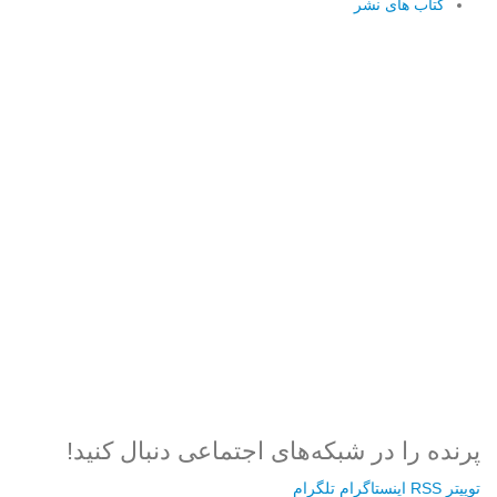
کتاب های نشر
Username or E-mail
رمز عبور
مرا به خاطر بسپار
ثبت نام
رمز عبور خود را فراموش کردید؟
پرنده را در شبکه‌های اجتماعی دنبال کنید!
توییتر
RSS
اینستاگرام
تلگرام