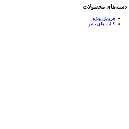
بود.
دسته‌های محصولات
فروش ویژه
کتاب های نشر
Username or E-mail
رمز عبور
مرا به خاطر بسپار
ثبت نام
رمز عبور خود را فراموش کردید؟