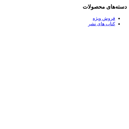
بود.
دسته‌های محصولات
فروش ویژه
کتاب های نشر
Username or E-mail
رمز عبور
مرا به خاطر بسپار
ثبت نام
رمز عبور خود را فراموش کردید؟