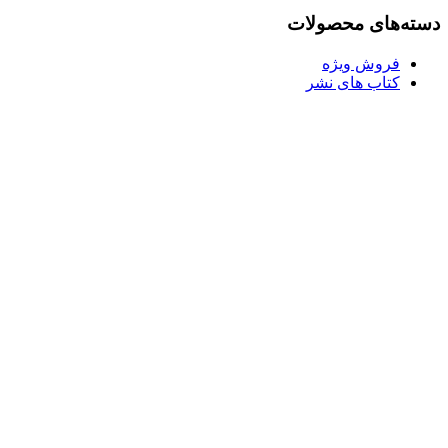
بود.
دسته‌های محصولات
فروش ویژه
کتاب های نشر
Username or E-mail
رمز عبور
مرا به خاطر بسپار
ثبت نام
رمز عبور خود را فراموش کردید؟