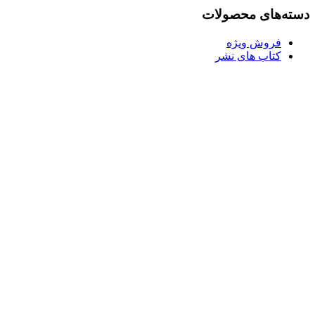
بود.
دسته‌های محصولات
فروش ویژه
کتاب های نشر
Username or E-mail
رمز عبور
مرا به خاطر بسپار
ثبت نام
رمز عبور خود را فراموش کردید؟