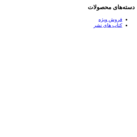
بود.
دسته‌های محصولات
فروش ویژه
کتاب های نشر
Username or E-mail
رمز عبور
مرا به خاطر بسپار
ثبت نام
رمز عبور خود را فراموش کردید؟