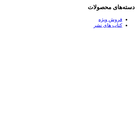
بود.
دسته‌های محصولات
فروش ویژه
کتاب های نشر
Username or E-mail
رمز عبور
مرا به خاطر بسپار
ثبت نام
رمز عبور خود را فراموش کردید؟