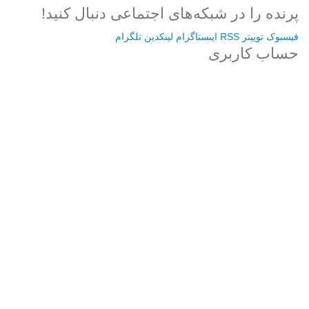
پرنده را در شبکه‌های اجتماعی دنبال کنید!
فیسبوک
توییتر
RSS
اینستاگرام
لینکدین
تلگرام
حساب کاربری
Username or E-mail
رمز عبور
مرا به خاطر بسپار
ثبت نام
رمز عبور خود را فراموش کردید؟