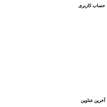
حساب کاربری
Username or E-mail
رمز عبور
مرا به خاطر بسپار
ثبت نام
رمز عبور خود را فراموش کردید؟
آخرین عناوین