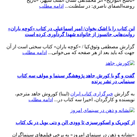
«ناسخ التواریخ» اثر محمدتقی لسان الملک سپهر، «تاریخ
روضه‌الصفای ناصری: در سلطنت...
ادامه مطلب
این کتاب را با اشک بخوان/ امیر اسماعیلی در کتاب «کوچه باران»
روایت‌هایی جانسوز از خانواده شهدا گردآوری کرده است
گزارش مصطفی وثوق‌کیا / «کوچه باران» کتاب سختی است از آن
جهت که باید بعد از هر صفحه که می‌خوانی...
ادامه مطلب
گفت و گو با کورش جاهد پژوهشگر سینما و مولف سه کتاب
سینمایی در نشر پرنده
به گزارش
خبرگزاری کتاب ایران
(ایبنا) کوروش جاهد مترجم،
نویسنده و کارگردان، اخیرا سه کتاب در...
ادامه مطلب
از کوبریک و اسکورسیزی تا وودی الن و دنی بویل در یک کتاب
«نشانه و ذهن در سینمای امروز» به برخی فیلم‌های سینماگران