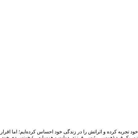
 خود تجربه کرده و اثراتش را در زندگی خود احساس کرده‌ایم؛ اما اقر
 حضور یک فرد (همسر، رئیس، فرزند، دولت و همسایه…) خونسردی خود را ا