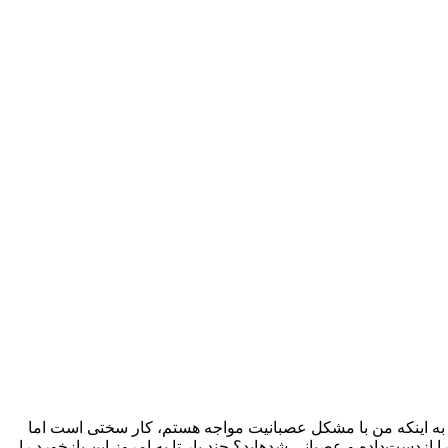
ار به اینکه من با مشکل عصبانیت مواجه هستم، کار سختی است اما
زدست‌داده و عصبانی شده­اید؟ چند بار تا به امروز این بازخورد را