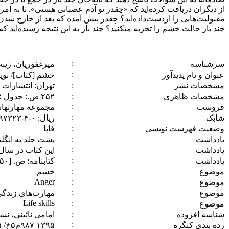
از دیگران دریافت کرده‌اید که «چقدر تو آدم عصبانی هستی». تا به ام
مقبولیت‌هایی را ازدست‌داده‌اید؟ چقدر پیش آمده که بعد از خارج شد
چند بار حالت خشم را تجربه می­کنید؟ چند بار به این نتیجه رسیده‌اید
:
سرشناسه
میرغفوریان، زینت‌الس‫‬
:
‏عنوان و نام پدیدآور
خشم [کتاب]/ نوی
:
‏مشخصات نشر
تهران: انتشارات پ‫
:
‏مشخصات ظاهری
:
‏فروست
مجموعه مهارتها‬‬
:
‏شابک
:
‏وضعیت فهرست نویسی
فاپا
:
‏یادداشت
:
‏یادداشت
این کتاب در سال های ۱۳۹۵-۱۳۹۸ تجدید 
:
‏یادداشت
کتابنامه: ص. [۲۵۰] – ۲۵۲.
:
‏موضوع
خشم
Anger
:
‏موضوع
:
‏موضوع
مهارت‌های زندگ
Life skills
:
‏موضوع
:
‏شناسه افزوده
امامی‌ نائینی، نسرین، ‏‫
:
‏رده بندی کنگره