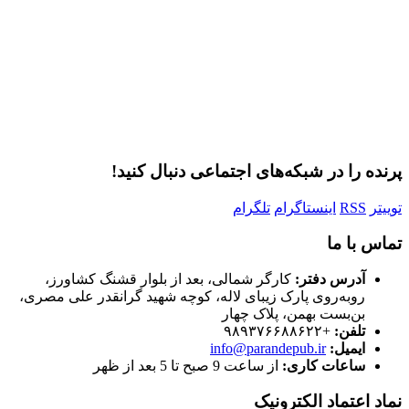
مرا به خاطر بسپار
ثبت نام
رمز عبور خود را فراموش کردید؟
پرنده را در شبکه‌های اجتماعی دنبال کنید!
توییتر
RSS
اینستاگرام
تلگرام
تماس با ما
آدرس دفتر:
کارگر شمالی، بعد از بلوار قشنگ کشاورز،
روبه‌روی پارک زیبای لاله، کوچه شهید گرانقدر علی مصری،
بن‌بست بهمن، پلاک چهار
تلفن:
+۹۸۹۳۷۶۶۸۸۶۲۲
ایمیل:
info@parandepub.ir
ساعات کاری:
از ساعت 9 صبح تا 5 بعد از ظهر
نماد اعتماد الکترونیک