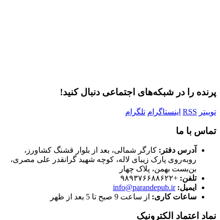
مرا به خاطر بسپار
ثبت نام
رمز عبور خود را فراموش کردید؟
پرنده را در شبکه‌های اجتماعی دنبال کنید!
توییتر
RSS
اینستاگرام
تلگرام
تماس با ما
آدرس دفتر:
کارگر شمالی، بعد از بلوار قشنگ کشاورز،
روبه‌روی پارک زیبای لاله، کوچه شهید گرانقدر علی مصری،
بن‌بست بهمن، پلاک چهار
تلفن:
+۹۸۹۳۷۶۶۸۸۶۲۲
ایمیل:
info@parandepub.ir
ساعات کاری:
از ساعت 9 صبح تا 5 بعد از ظهر
نماد اعتماد الکترونیک