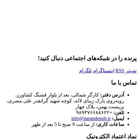
مرا به خاطر بسپار
ثبت نام
رمز عبور خود را فراموش کردید؟
پرنده را در شبکه‌های اجتماعی دنبال کنید!
توییتر
RSS
اینستاگرام
تلگرام
تماس با ما
آدرس دفتر:
کارگر شمالی، بعد از بلوار قشنگ کشاورز،
روبه‌روی پارک زیبای لاله، کوچه شهید گرانقدر علی مصری،
بن‌بست بهمن، پلاک چهار
تلفن:
+۹۸۹۳۷۶۶۸۸۶۲۲
ایمیل:
info@parandepub.ir
ساعات کاری:
از ساعت 9 صبح تا 5 بعد از ظهر
نماد اعتماد الکترونیک