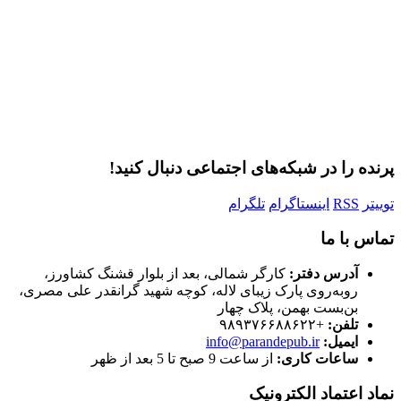
مرا به خاطر بسپار
ثبت نام
رمز عبور خود را فراموش کردید؟
پرنده را در شبکه‌های اجتماعی دنبال کنید!
توییتر
RSS
اینستاگرام
تلگرام
تماس با ما
آدرس دفتر:
کارگر شمالی، بعد از بلوار قشنگ کشاورز،
روبه‌روی پارک زیبای لاله، کوچه شهید گرانقدر علی مصری،
بن‌بست بهمن، پلاک چهار
تلفن:
+۹۸۹۳۷۶۶۸۸۶۲۲
ایمیل:
info@parandepub.ir
ساعات کاری:
از ساعت 9 صبح تا 5 بعد از ظهر
نماد اعتماد الکترونیک